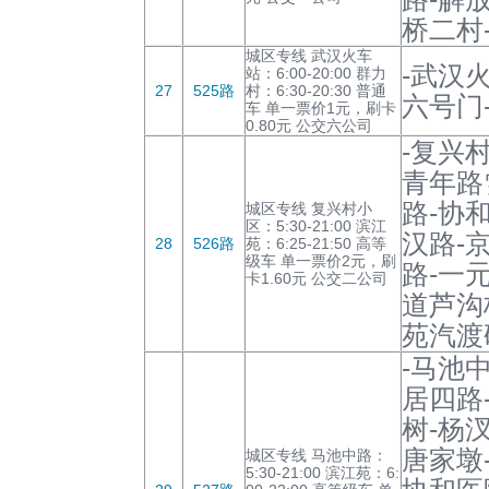
桥二村
城区专线 武汉火车
-武汉
站：6:00-20:00 群力
27
525路
村：6:30-20:30 普通
六号门
车 单一票价1元，刷卡
0.80元 公交六公司
-复兴
青年路
路-协
城区专线 复兴村小
区：5:30-21:00 滨江
汉路-
28
526路
苑：6:25-21:50 高等
级车 单一票价2元，刷
路-一
卡1.60元 公交二公司
道芦沟
苑汽渡
-马池
居四路
树-杨
唐家墩
城区专线 马池中路：
5:30-21:00 滨江苑：6: