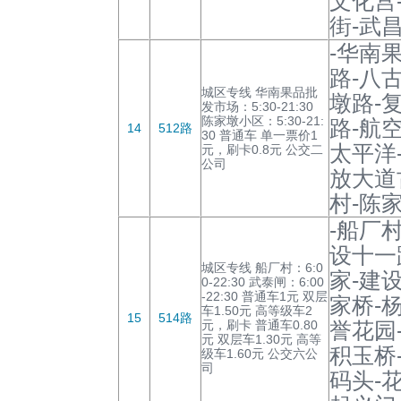
文化宫
街-武
-华南
路-八
城区专线 华南果品批
墩路-
发市场：5:30-21:30
陈家墩小区：5:30-21:
路-航
14
512路
30 普通车 单一票价1
太平洋
元，刷卡0.8元 公交二
公司
放大道
村-陈
-船厂
设十一
城区专线 船厂村：6:0
家-建
0-22:30 武泰闸：6:00
-22:30 普通车1元 双层
家桥-
车1.50元 高等级车2
15
514路
元，刷卡 普通车0.80
誉花园
元 双层车1.30元 高等
积玉桥
级车1.60元 公交六公
司
码头-