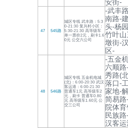
安街-
-武丰路
南路-
城区专线 武丰路：5:3
头-杨
0-21:30 复兴村小区：
47
545路
5:30-21:30 高等级车
竹叶山
单一票价2元，刷卡1.6
0元 公交六公司
墩街-
区-
-五金
六顺路
秀路(
城区专线 五金机电城
落口-
(北)：6:00-20:30 武汉
客运港：6:00-21:30
家地-
48
546路
普通车1元 高等级车2
元，刷卡 普通车0.80
简易路
元 高等级车1.60元 公
交三公司
院体育
民族路
汉客运