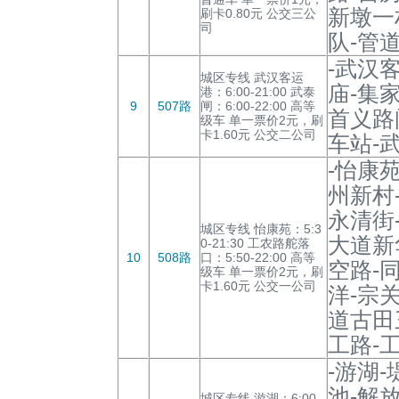
新墩一
刷卡0.80元 公交三公
司
队-管
-武汉
城区专线 武汉客运
庙-集
港：6:00-21:00 武泰
9
507路
闸：6:00-22:00 高等
首义路
级车 单一票价2元，刷
卡1.60元 公交二公司
车站-
-怡康
州新村
永清街
城区专线 怡康苑：5:3
大道新
0-21:30 工农路舵落
10
508路
口：5:50-22:00 高等
空路-
级车 单一票价2元，刷
卡1.60元 公交一公司
洋-宗
道古田
工路-
-游湖
池-解
城区专线 游湖：6:00-