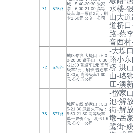
墩路-
城：5:40-20:30 朱家
水楼-
71
575路
亭：6:00-21:00 高等
级车 单一票价2元，刷
山大道
卡1.60元 公交一公司
道桥口
路-蔡
音西村
-大堤
城区专线 大堤口：6:0
路小东
0-20:30 狮子山：6:30
-21:30 普通车1元 高等
桥-洪
72
576路
级车2元，刷卡 普通车
山-珞
0.80元 高等级车1.60
元 公交五公司
庄-澳
-岱家
池-解
城区专线 岱家山：5:3
街-解
5-21:30 武昌火车站：
73
577路
5:50-21:30 高等级车
墩-岳
单一票价2元，刷卡1.6
元 公交一公司
鹭街-