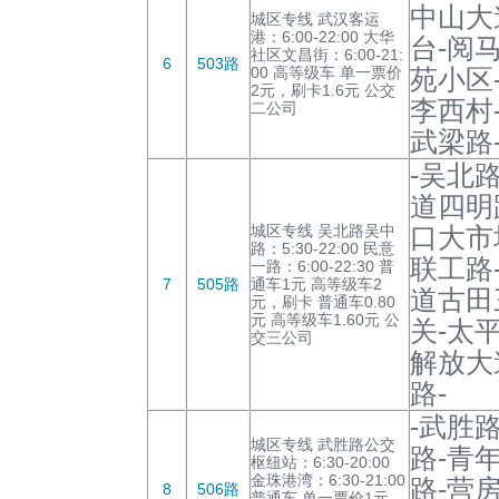
中山大
城区专线 武汉客运
港：6:00-22:00 大华
台-阅
社区文昌街：6:00-21:
6
503路
00 高等级车 单一票价
苑小区
2元，刷卡1.6元 公交
李西村
二公司
武梁路
-吴北
道四明
城区专线 吴北路吴中
口大市
路：5:30-22:00 民意
联工路
一路：6:00-22:30 普
7
505路
通车1元 高等级车2
道古田
元，刷卡 普通车0.80
元 高等级车1.60元 公
关-太
交三公司
解放大
路-
-武胜
城区专线 武胜路公交
路-青
枢纽站：6:30-20:00
金珠港湾：6:30-21:00
路-营
8
506路
普通车 单一票价1元，