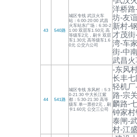
-武汉
洋桥路
城区专线 武汉火车
坊-友
站：6:00-20:00 武昌
新村-
火车站东广场：6:30-2
43
540路
1:00 双层车1.50元 高
才茂街
等级车2元，刷卡 双层
车1.30元 高等级车1.6
湾-车
0元 公交六公司
街-中
武昌火
-东风
长丰七
轻机厂
城区专线 东风村：5:3
路-宗
0-21:30 中大长江紫
44
541路
都：5:30-21:30 高等
麟路-
级车 单一票价2元，刷
卡1.60元 公交三公司
钟家村
泰闸-
村-江