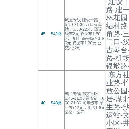
-建设
路-建一
林花园
城区专线 建设十路：
结村路
5:30-21:30 汉口火车
站：5:30-22:45 高等
角路-
45
542路
级车2元 双层车1.50
元，刷卡 高等级车1.6
门口-
0元 双层车1.30元 公
交六公司
古琴台
路-机
银墩路
-东方
业路-
放公园
城区专线 东方社区：
居-湖
5:45-21:30 富安街：6:
46
543路
00-21:30 高等级车 单
生路-
一票价2元，刷卡1.6元
公交一公司
运站-
小区-