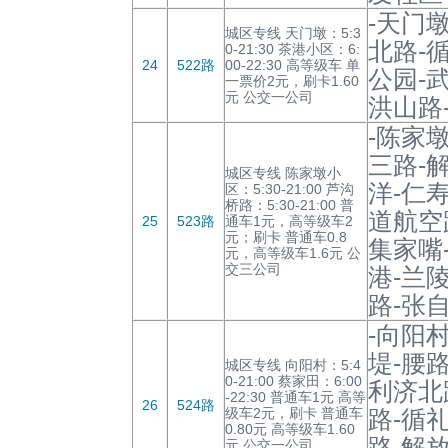
-天门
城区专线 天门墩：5:3
北路-
0-21:30 茶港小区：6:
24
522路
00-22:30 高等级车 单
公园-
一票价2元，刷卡1.60
元 公交一公司
洪山路
-陈家
三路-
城区专线 陈家墩小
洋-仁
区：5:30-21:00 芦沟
桥路：5:30-21:00 普
道航空
25
523路
通车1元，高等级车2
元；刷卡 普通车0.8
集家嘴
元，高等级车1.6元 公
交三公司
港-兰
路-张
-向阳
堤-腰
城区专线 向阳村：5:4
0-21:00 蔡家田：6:00
利济北
-22:30 普通车1元 高等
26
524路
级车2元，刷卡 普通车
路-循
0.80元 高等级车1.60
路-解
元 公交一公司