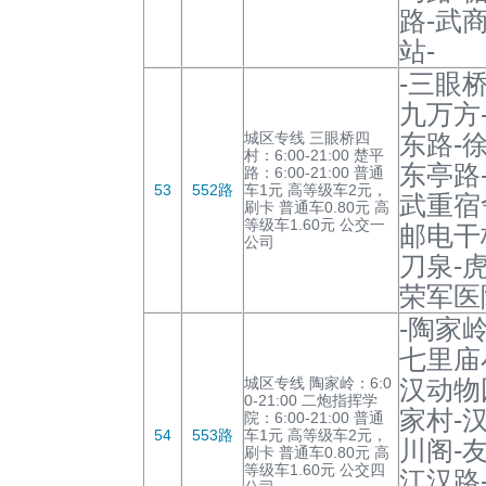
路-武
站-
-三眼
九万方
城区专线 三眼桥四
东路-
村：6:00-21:00 楚平
东亭路
路：6:00-21:00 普通
53
552路
车1元 高等级车2元，
武重宿
刷卡 普通车0.80元 高
等级车1.60元 公交一
邮电干
公司
刀泉-
荣军医
-陶家
七里庙
城区专线 陶家岭：6:0
汉动物
0-21:00 二炮指挥学
家村-
院：6:00-21:00 普通
54
553路
车1元 高等级车2元，
川阁-
刷卡 普通车0.80元 高
等级车1.60元 公交四
江汉路