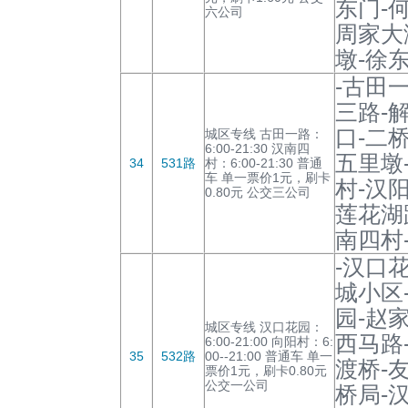
东门-
六公司
周家大
墩-徐
-古田
三路-
口-二
城区专线 古田一路：
6:00-21:30 汉南四
五里墩
34
531路
村：6:00-21:30 普通
车 单一票价1元，刷卡
村-汉
0.80元 公交三公司
莲花湖
南四村
-汉口
城小区
园-赵
城区专线 汉口花园：
西马路
6:00-21:00 向阳村：6:
35
532路
00--21:00 普通车 单一
渡桥-
票价1元，刷卡0.80元
公交一公司
桥局-