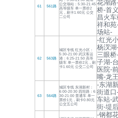
花湖路
公交场站：5:30-21:45
61
561路
高等级车 单一票价2
桥-首
元，刷卡1.60元 公交
昌火车
二公司
祥和苑
场站-
-红光
杨汊湖
城区专线 红光小区：
三眼桥
5:30-21:00 武汉客运
62
563路
港：6:25-21:50 高等
子湖-
级车 单一票价2元，刷
卡1.60元 公交二公司
医院-
嘴-龙
-东湖
城区专线 东湖新村：
街道口
6:00-20:30 四坦路：6:
63
564路
30-21:00 普通车 单一
车站-
票价1元，刷卡0.80元
公交五公司
街-堤
-钢都花