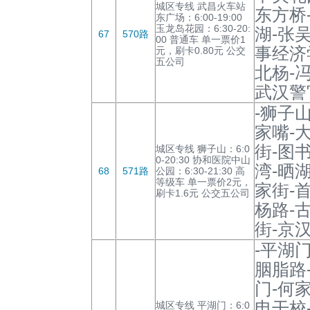
城区专线 武昌火车站
东方桥
东广场：6:00-19:00
玉龙岛花园：6:30-20:
湖-张
67
570路
00 普通车 单一票价1
事经济
元，刷卡0.80元 公交
五公司
北杨-
武汉警
-狮子
家嘴-
街-图
城区专线 狮子山：6:0
0-20:30 协和医院中山
湾-晒
68
571路
公园：6:30-21:30 高
等级车 单一票价2元，
家街-
刷卡1.6元 公交五公司
杨路-
街-京
-平湖
胭脂路
门-何
电干校
城区专线 平湖门：6:0