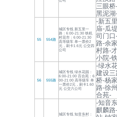
公司
三眼桥
黑泥湖
-新五
庙-瓜
城区专线 新五里一
路：6:00-21:30 铁机
司门口
村花市：6:00-21:30
55
554路
高等级车 单一票价2
路-余
元，刷卡1.6元 公交四
村路-
公司
小院-
-绿水
建设三
城区专线 绿水花园：
6:00-21:00 百合苑：6:
桥-杨
56
555路
00-21:00 高等级车 单
一票价2元，刷卡1.60
路-徐
元 公交六公司
合苑-
-知音
麒麟路
城区专线 知音东村：