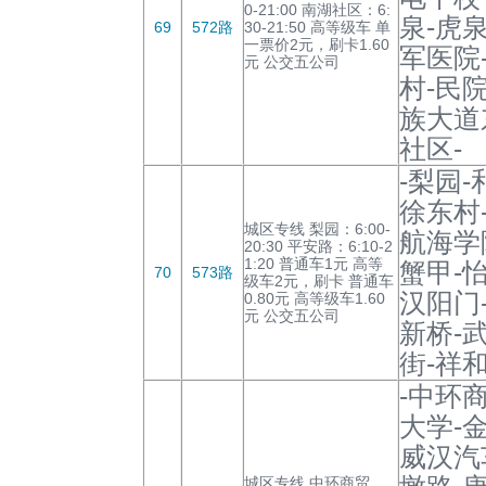
0-21:00 南湖社区：6:
泉-虎
69
572路
30-21:50 高等级车 单
一票价2元，刷卡1.60
军医院
元 公交五公司
村-民
族大道
社区-
-梨园
徐东村
城区专线 梨园：6:00-
航海学
20:30 平安路：6:10-2
1:20 普通车1元 高等
蟹甲-
70
573路
级车2元，刷卡 普通车
汉阳门
0.80元 高等级车1.60
元 公交五公司
新桥-
街-祥和
-中环
大学-
威汉汽
城区专线 中环商贸