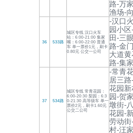
路-万
渔场-
-汉口
园小区
城区专线 汉口火车
田-三
站：6:00-21:00 集家
36
533路
嘴：6:00-22:00 普通
路-金
车 单一票价1元，刷卡
0.80元 公交一公司
大道黄
路-集家
-常青
居三路
花园新
城区专线 常青花园：
园-贺
6:00-20:30 梨园：6:3
37
534路
0-21:30 高等级车 单一
墩街-
票价2元，刷卡1.60元
公交二公司
花园-
劳动街
村-汪