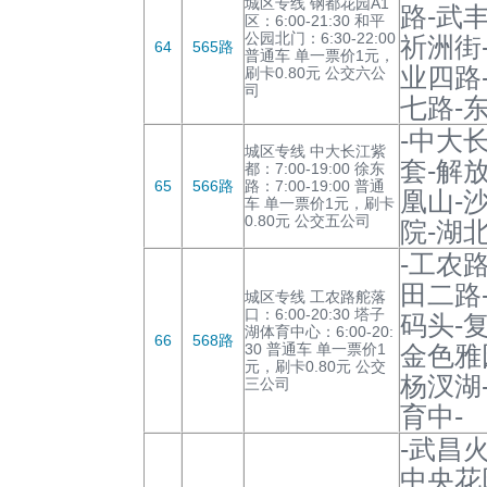
城区专线 钢都花园A1
路-武
区：6:00-21:30 和平
公园北门：6:30-22:00
祈洲街-
64
565路
普通车 单一票价1元，
业四路
刷卡0.80元 公交六公
司
七路-
-中大
城区专线 中大长江紫
套-解
都：7:00-19:00 徐东
65
566路
路：7:00-19:00 普通
凰山-
车 单一票价1元，刷卡
0.80元 公交五公司
院-湖
-工农
田二路
城区专线 工农路舵落
口：6:00-20:30 塔子
码头-
湖体育中心：6:00-20:
66
568路
30 普通车 单一票价1
金色雅
元，刷卡0.80元 公交
杨汊湖
三公司
育中-
-武昌
中央花