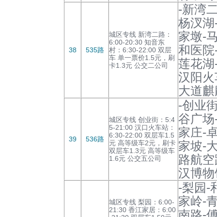
-新湾
杨汊湖
家墩-
城区专线 新湾二路：
6:00-20:30 知音东
和医院
38
535路
村：6:30-22:00 双层
车 单一票价1.5元，刷
莲花湖
卡1.3元 公交二公司
汉阳火
大道麒
-创业
谷广场
城区专线 创业街：5:4
5-21:00 汉口火车站：
家庄-
6:30-22:00 双层车1.5
39
536路
元 高等级车2元，刷卡
家坡-
双层车1.3元 高等级车
路航空
1.6元 公交五公司
汉博物
-梨园
家岭-
城区专线 梨园：6:00-
21:30 香江家居：6:00
南路-