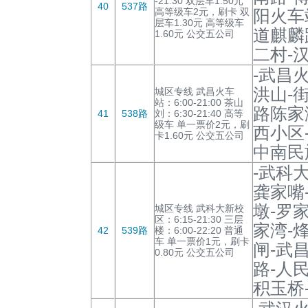
-21:30 双层车1.50元
40
537路
高等级车2元，刷卡 双
阳火车
层车1.30元 高等级车
道麒麟
1.60元 公交五公司
二村-
-武昌
洪山-
城区专线 武昌火车
站：6:00-21:00 茶山
路陈家
41
538路
刘：6:30-21:40 高等
级车 单一票价2元，刷
西小区
卡1.60元 公交五公司
中南民
-武科
龚家嘴
墩-罗
城区专线 武科大新校
区：6:15-21:30 三层
家湾-
42
539路
楼：6:00-22:20 普通
车 单一票价1元，刷卡
闸-武
0.80元 公交五公司
路-人
积玉桥