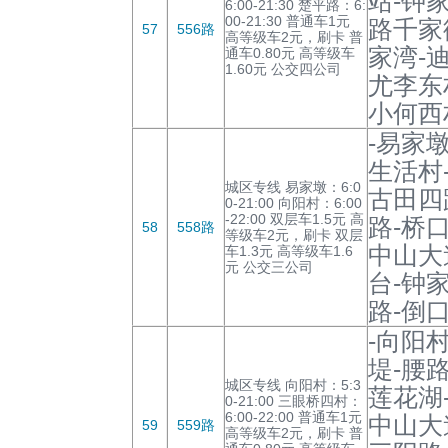
站-钟
6:00-21:30 楚平路：6:
00-21:30 普通车1元
路千家
57
556路
高等级车2元，刷卡 普
家湾-
通车0.80元 高等级车
1.60元 公交四公司
尤李东
小何西
-易家
生活村
城区专线 易家墩：6:0
古田四
0-21:00 向阳村：6:00
-22:00 双层车1.5元 高
路-桥
58
558路
等级车2元，刷卡 双层
中山大
车1.3元 高等级车1.6
元 公交三公司
台-钟
路-倒
-向阳
堤-腰
城区专线 向阳村：5:3
莲花湖
0-21:00 三眼桥四村：
6:00-22:00 普通车1元
中山大
59
559路
高等级车2元，刷卡 普