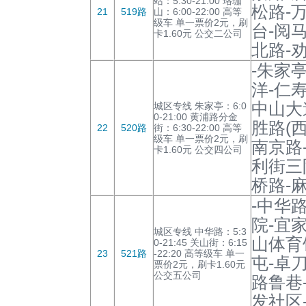
站：5:30-21:00 珞珈
松路-
21
519路
山：6:00-22:00 高等
级车 单一票价2元，刷
台-阅
卡1.60元 公交二公司
北路-
-朱家
洋-仁
中山大
城区专线 朱家亭：6:0
0-21:00 黄浦路分金
胜路(
22
520路
街：6:30-22:00 高等
级车 单一票价2元，刷
南京路
卡1.60元 公交四公司
利街三
桥路-
-中华
院-宜
城区专线 中华路：5:3
山体育
0-21:45 关山街：6:15
23
521路
-22:20 高等级车 单一
屯-卓
票价2元，刷卡1.60元
公交五公司
路鲁巷
发社区