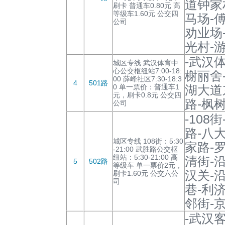
道钟家
刷卡 普通车0.80元 高
等级车1.60元 公交四
马场-
公司
劝业场
光村-游
-武汉
城区专线 武汉体育中
心公交枢纽站7:00-18:
榭丽舍
00 薛峰社区7:30-18:3
4
501路
0 单一票价：普通车1
湖大道
元，刷卡0.8元 公交四
路-枫
公司
-108
路-八
城区专线 108街：5:30
家路-
-21:00 武胜路公交枢
纽站：5:30-21:00 高
清街-
5
502路
等级车 单一票价2元，
汉关-
刷卡1.60元 公交六公
司
巷-利
邻街-
-武汉