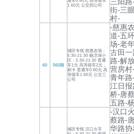
三阳路
通车0.80元 高等级车
1.60元 公交四公司
街-三
村-
-慈惠
道-五
场-老
城区专线 慈惠农场：
古田一
5:30-21:30 杨汊湖小
路-解
区：5:30-21:30 普通
60
560路
车1元 高等级车2元，
营房村
刷卡 普通车0.80元 高
等级车1.60元 公交三
青年路
公司
江日报
桥-唐
五路-
-汉口
蔡路-
华路协
城区专线 汉口火车
站：5:30-21:30 南湖