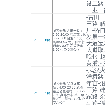
设二路-
工业一
-古田
三路-
厂-硚
城区专线 古田一路：
6:30-20:00 滨江苑：6:
发展一
30-20:00 普通车1元
51
550路
高等级车2元，刷卡 普
大道宝
通车0.80元 高等级车
大道取
1.60元 公交三公司
晚报-
黄浦大
-武汉
洋桥路
年宫-
城区专线 武汉火车
站：6:00-23:30 武胜
三路-
路公交枢纽站：6:00-2
52
551路
2:30 高等级车 单一票
家路-
价2元，刷卡1.60元 公
马路-
交六公司