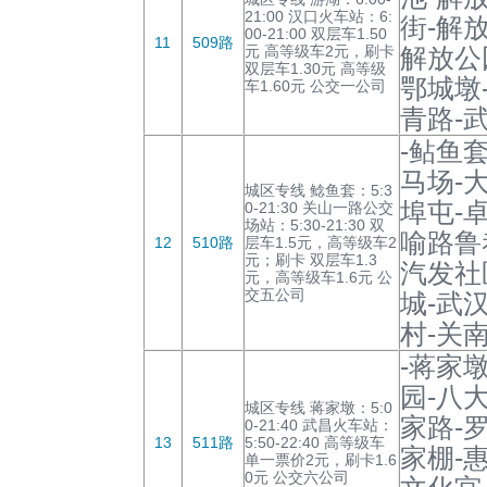
21:00 汉口火车站：6:
街-解
00-21:00 双层车1.50
11
509路
元 高等级车2元，刷卡
解放公
双层车1.30元 高等级
鄂城墩
车1.60元 公交一公司
青路-
-鲇鱼
马场-
城区专线 鲶鱼套：5:3
埠屯-
0-21:30 关山一路公交
场站：5:30-21:30 双
喻路鲁
12
510路
层车1.5元，高等级车2
元；刷卡 双层车1.3
汽发社
元，高等级车1.6元 公
交五公司
城-武
村-关
-蒋家
园-八
城区专线 蒋家墩：5:0
家路-
0-21:40 武昌火车站：
13
511路
5:50-22:40 高等级车
家棚-
单一票价2元，刷卡1.6
0元 公交六公司