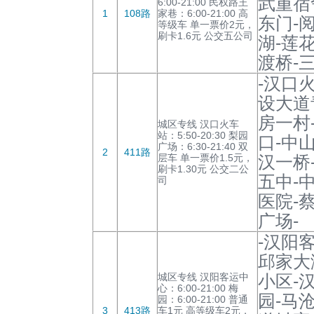
武重宿
6:00-21:00 民权路王
1
108路
家巷：6:00-21:00 高
东门-
等级车 单一票价2元，
刷卡1.6元 公交五公司
湖-莲
渡桥-
-汉口
设大道
房一村
城区专线 汉口火车
站：5:50-20:30 梨园
口-中
广场：6:30-21:40 双
2
411路
层车 单一票价1.5元，
汉一桥
刷卡1.30元 公交二公
五中-
司
医院-
广场-
-汉阳
邱家大
城区专线 汉阳客运中
小区-
心：6:00-21:00 梅
园-马
园：6:00-21:00 普通
3
413路
车1元 高等级车2元，