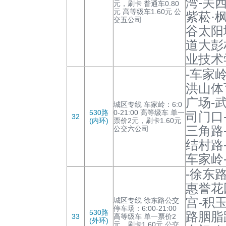
湾-关
元，刷卡 普通车0.80
元 高等级车1.60元 公
紫菘·
交五公司
谷太阳
道大彭
业技术
-车家
洪山体
广场-
城区专线 车家岭：6:0
530路
0-21:00 高等级车 单一
司门口
32
(内环)
票价2元，刷卡1.60元
三角路
公交六公司
结村路
车家岭
-徐东
惠誉花
宫-积
城区专线 徐东路公交
停车场：6:00-21:00
530路
路胭脂
33
高等级车 单一票价2
(外环)
元，刷卡1.60元 公交