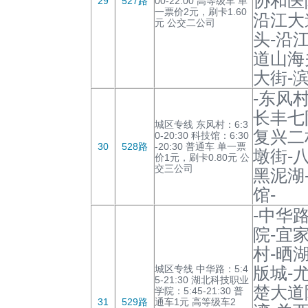
协和医
29
527路
00-22:00 高等级车 单
一票价2元，刷卡1.60
沿江大
元 公交二公司
头-沿
道山海
大街-
-东风
长丰七
城区专线 东风村：6:3
复兴二
0-20:30 科技馆：6:30
30
528路
-20:30 普通车 单一票
墩街-
价1元，刷卡0.80元 公
交三公司
黑泥湖
馆-
-中华
院-宜
村-晒
城区专线 中华路：5:4
版城-
5-21:30 湖北科技职业
楚大道
学院：5:45-21:30 普
31
529路
通车1元 高等级车2