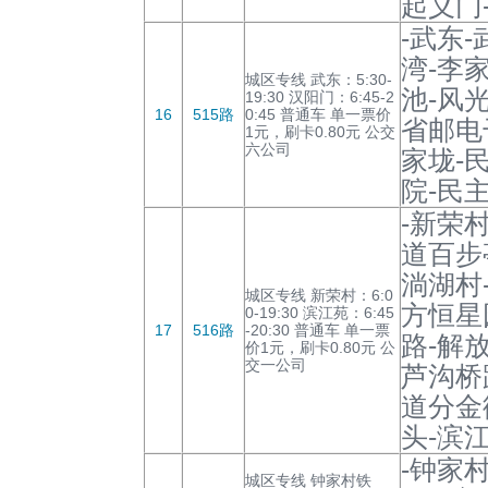
起义门
-武东
湾-李
城区专线 武东：5:30-
池-风
19:30 汉阳门：6:45-2
16
515路
0:45 普通车 单一票价
省邮电
1元，刷卡0.80元 公交
六公司
家垅-
院-民
-新荣
道百步
淌湖村
城区专线 新荣村：6:0
方恒星
0-19:30 滨江苑：6:45
17
516路
-20:30 普通车 单一票
路-解
价1元，刷卡0.80元 公
交一公司
芦沟桥
道分金
头-滨江
-钟家
城区专线 钟家村铁